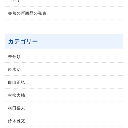
した！
突然の新商品の発表
カテゴリー
未分類
鈴⽊治
⽩⼭正弘
村松⼤輔
横⽥岳⼈
鈴木雅充