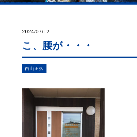
2024/07/12
こ、腰が・・・
⽩⼭正弘