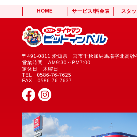
HOME
サービス/料金表
スタッ
〒491-0811 愛知県一宮市千秋加納馬場字北高砂4
営業時間 AM9:30～PM7:00
定休日 木曜日
TEL 0586-76-7625
FAX 0586-76-7637