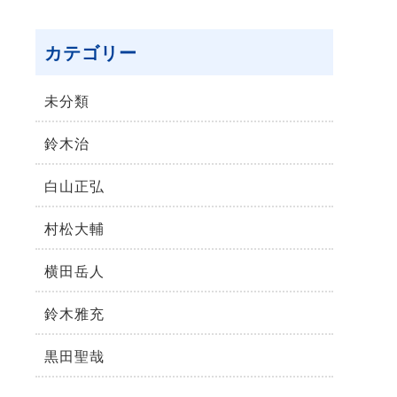
カテゴリー
未分類
鈴⽊治
⽩⼭正弘
村松⼤輔
横⽥岳⼈
鈴木雅充
黒田聖哉