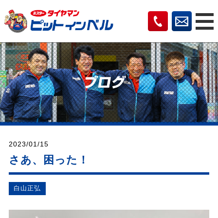
2023/01/15
さあ、困った！
⽩⼭正弘