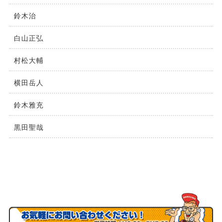
鈴⽊治
⽩⼭正弘
村松⼤輔
横⽥岳⼈
鈴木雅充
黒田聖哉