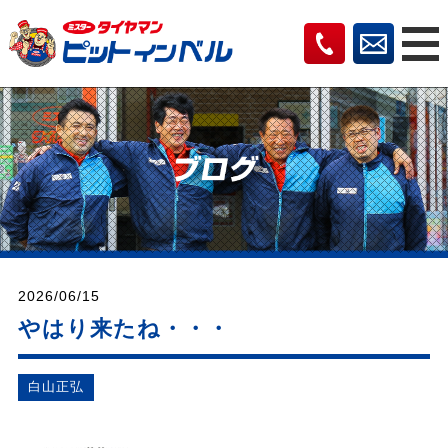
2026/06/15
やはり来たね・・・
⽩⼭正弘