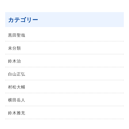
カテゴリー
黒田聖哉
未分類
鈴⽊治
⽩⼭正弘
村松⼤輔
横⽥岳⼈
鈴木雅充