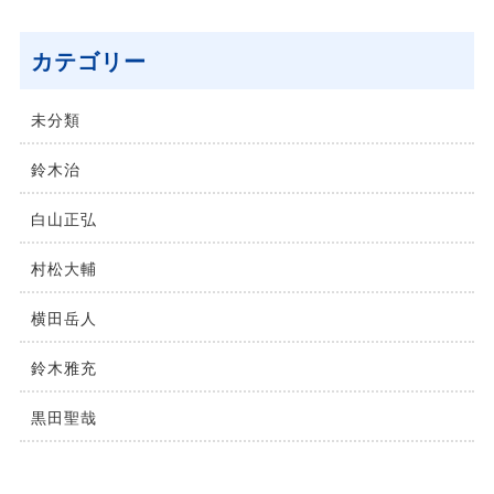
カテゴリー
未分類
鈴⽊治
⽩⼭正弘
村松⼤輔
横⽥岳⼈
鈴木雅充
黒田聖哉