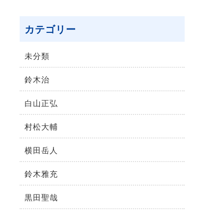
カテゴリー
未分類
鈴⽊治
⽩⼭正弘
村松⼤輔
横⽥岳⼈
鈴木雅充
黒田聖哉