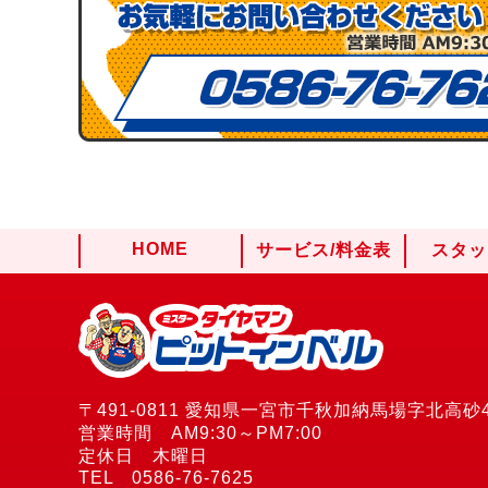
HOME
サービス/料金表
スタッ
〒491-0811 愛知県一宮市千秋加納馬場字北高砂4
営業時間 AM9:30～PM7:00
定休日 木曜日
TEL 0586-76-7625