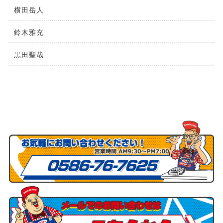
横⽥岳⼈
鈴木雅充
黒田聖哉