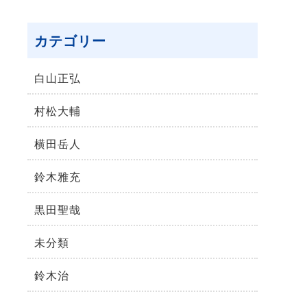
カテゴリー
⽩⼭正弘
村松⼤輔
横⽥岳⼈
鈴木雅充
黒田聖哉
未分類
鈴⽊治