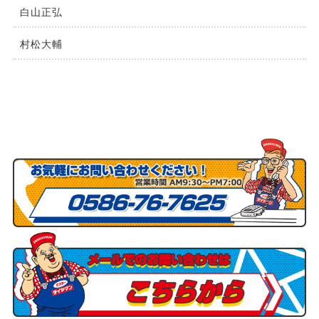
⽩⼭正弘
村松⼤輔