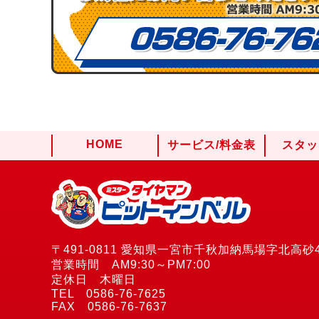
HOME
サービス/料金表
スタッ
〒491-0811 愛知県一宮市千秋加納馬場字北高砂4
営業時間 AM9:30～PM7:00
定休日 木曜日
TEL 0586-76-7625
FAX 0586-76-7637