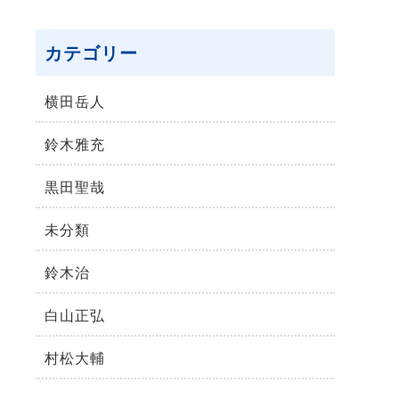
カテゴリー
横⽥岳⼈
鈴木雅充
黒田聖哉
未分類
鈴⽊治
⽩⼭正弘
村松⼤輔