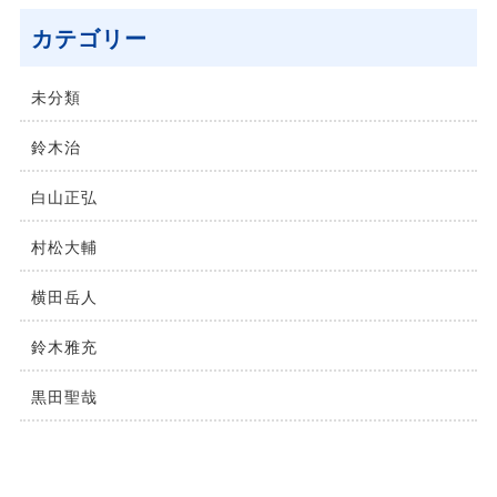
カテゴリー
未分類
鈴⽊治
⽩⼭正弘
村松⼤輔
横⽥岳⼈
鈴木雅充
黒田聖哉