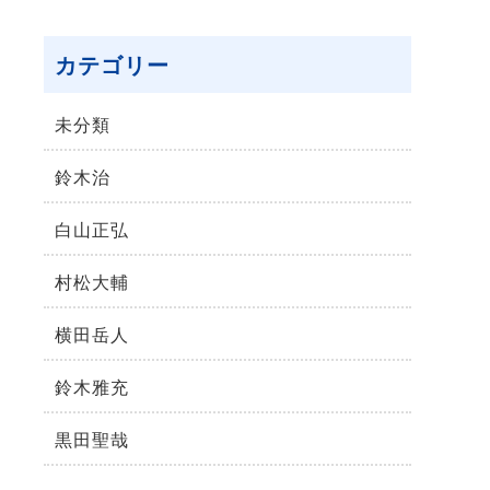
カテゴリー
未分類
鈴⽊治
⽩⼭正弘
村松⼤輔
横⽥岳⼈
鈴木雅充
黒田聖哉