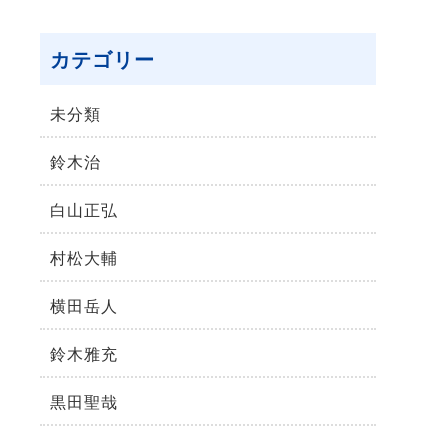
カテゴリー
未分類
鈴⽊治
⽩⼭正弘
村松⼤輔
横⽥岳⼈
鈴木雅充
黒田聖哉