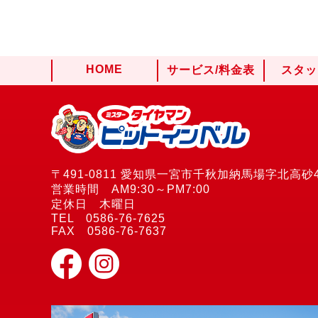
HOME
サービス/料金表
スタッ
〒491-0811 愛知県一宮市千秋加納馬場字北高砂4
営業時間 AM9:30～PM7:00
定休日 木曜日
TEL 0586-76-7625
FAX 0586-76-7637