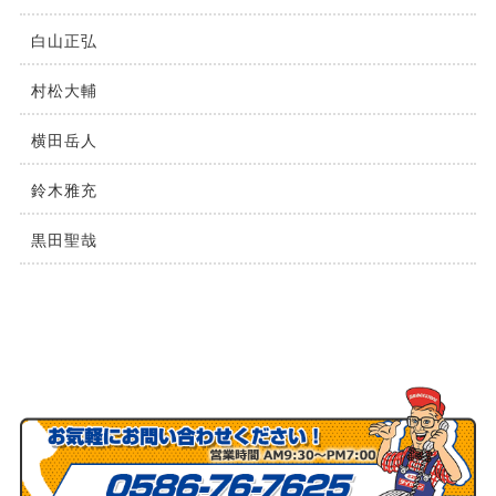
⽩⼭正弘
村松⼤輔
横⽥岳⼈
鈴木雅充
黒田聖哉