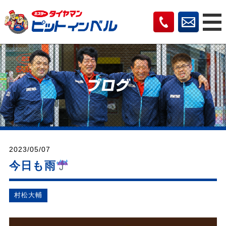
2023/05/07
今日も雨
村松⼤輔