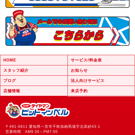
HOME
サービス/料金表
スタッフ紹介
お知らせ
ブログ
法人向けサービス
店舗情報
来店予約
〒491-0811 愛知県一宮市千秋加納馬場字北高砂43-1
営業時間 AM9:30～PM7:00