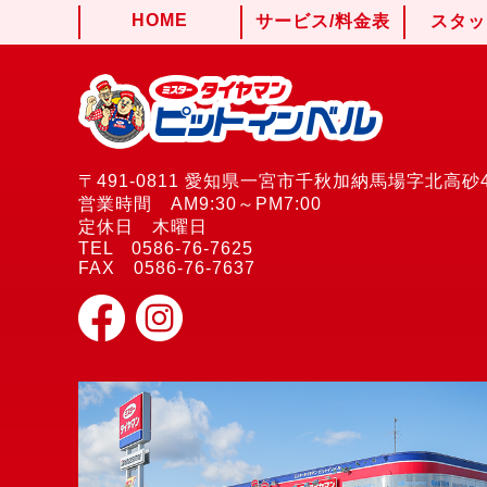
HOME
サービス/料金表
スタッ
〒491-0811 愛知県一宮市千秋加納馬場字北高砂4
営業時間 AM9:30～PM7:00
定休日 木曜日
TEL 0586-76-7625
FAX 0586-76-7637