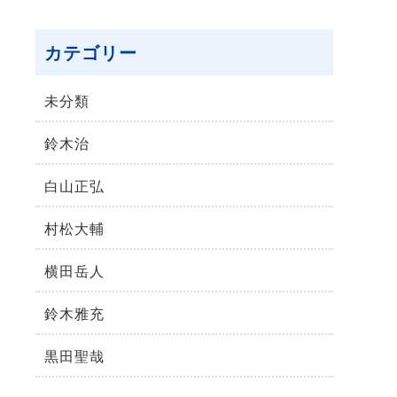
カテゴリー
未分類
鈴⽊治
⽩⼭正弘
村松⼤輔
横⽥岳⼈
鈴木雅充
黒田聖哉