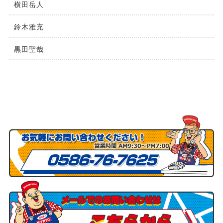
横⽥岳⼈
鈴木雅充
黒田聖哉