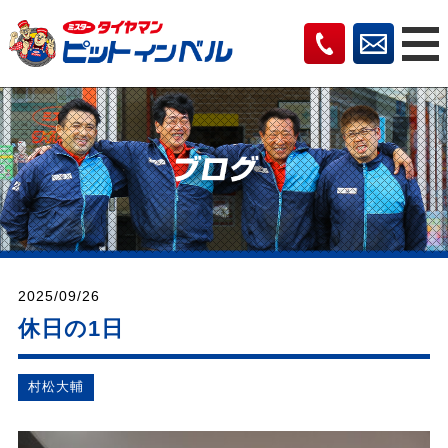
2025/09/26
休日の1日
村松⼤輔