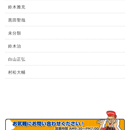
鈴木雅充
黒田聖哉
未分類
鈴⽊治
⽩⼭正弘
村松⼤輔