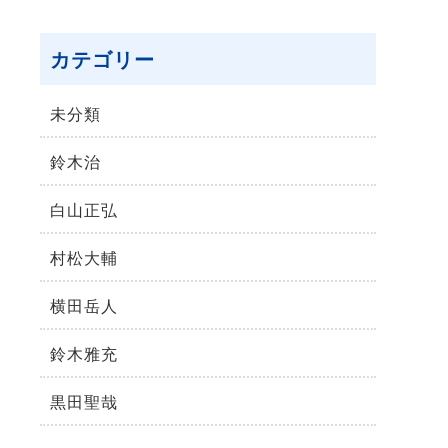
カテゴリー
未分類
鈴⽊治
⽩⼭正弘
村松⼤輔
横⽥岳⼈
鈴木雅充
黒田聖哉