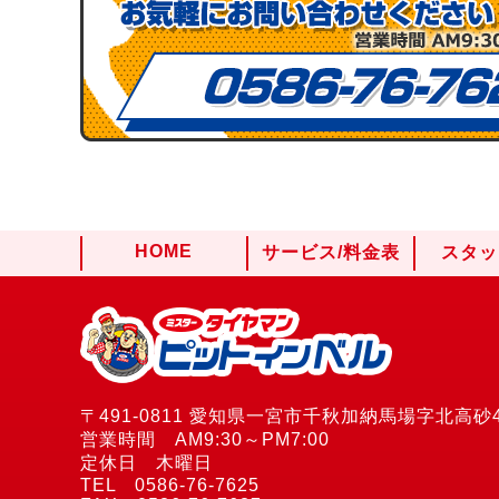
HOME
サービス/料金表
スタッ
〒491-0811 愛知県一宮市千秋加納馬場字北高砂4
営業時間 AM9:30～PM7:00
定休日 木曜日
TEL 0586-76-7625