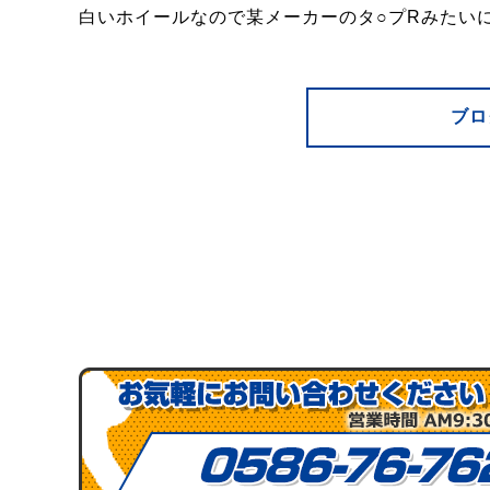
白いホイールなので某メーカーのタ○プRみたい
ブロ