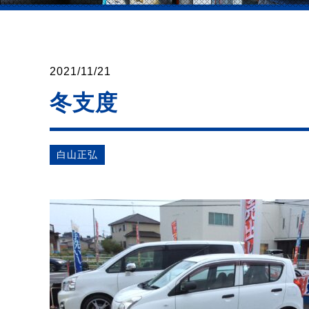
2021/11/21
冬支度
⽩⼭正弘