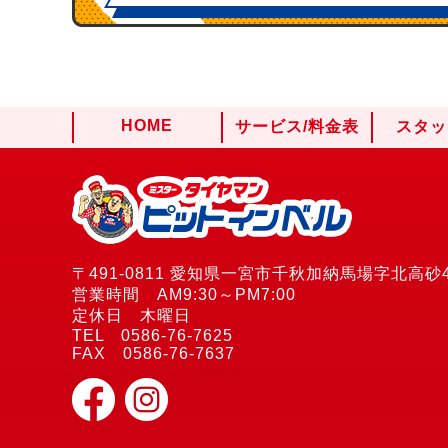
HOME
サービス/料金表
スタッ
〒491-0811 愛知県一宮市千秋加納馬場字北高砂4
営業時間 AM9:30～PM7:00
定休日 木曜日
TEL 0586-76-7625
FAX 0586-76-7637