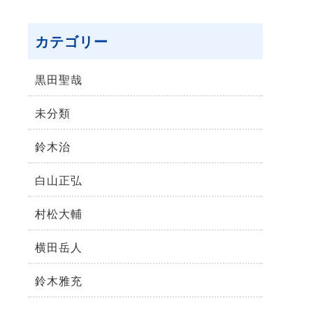
カテゴリー
黒田聖哉
未分類
鈴⽊治
⽩⼭正弘
村松⼤輔
横⽥岳⼈
鈴木雅充