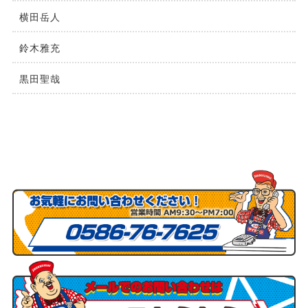
横⽥岳⼈
鈴木雅充
黒田聖哉