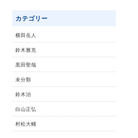
カテゴリー
横⽥岳⼈
鈴木雅充
黒田聖哉
未分類
鈴⽊治
⽩⼭正弘
村松⼤輔