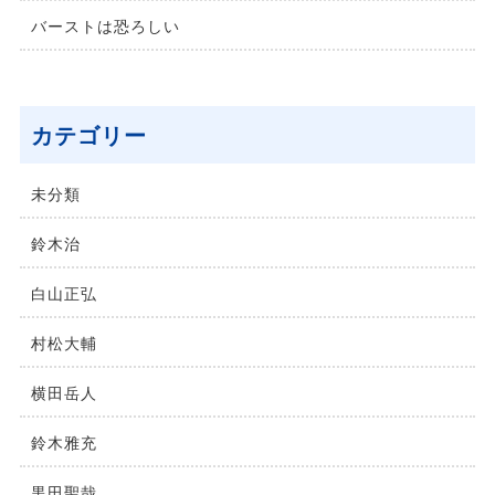
バーストは恐ろしい
カテゴリー
未分類
鈴⽊治
⽩⼭正弘
村松⼤輔
横⽥岳⼈
鈴木雅充
黒田聖哉