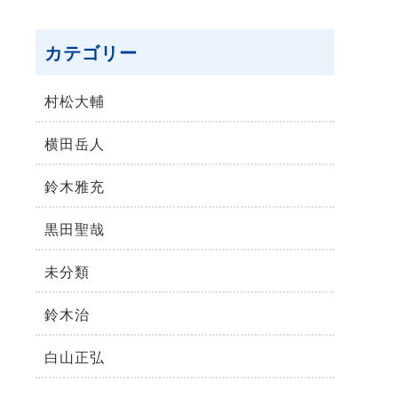
カテゴリー
村松⼤輔
横⽥岳⼈
鈴木雅充
黒田聖哉
未分類
鈴⽊治
⽩⼭正弘