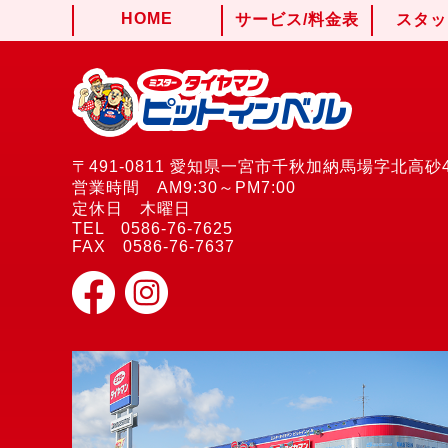
HOME
サービス/料金表
スタッ
〒491-0811 愛知県一宮市千秋加納馬場字北高砂4
営業時間 AM9:30～PM7:00
定休日 木曜日
TEL 0586-76-7625
FAX 0586-76-7637