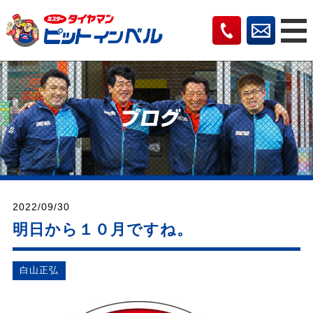
2022/09/30
明日から１０月ですね。
⽩⼭正弘