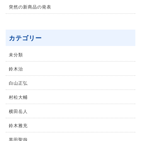
突然の新商品の発表
カテゴリー
未分類
鈴⽊治
⽩⼭正弘
村松⼤輔
横⽥岳⼈
鈴木雅充
黒田聖哉