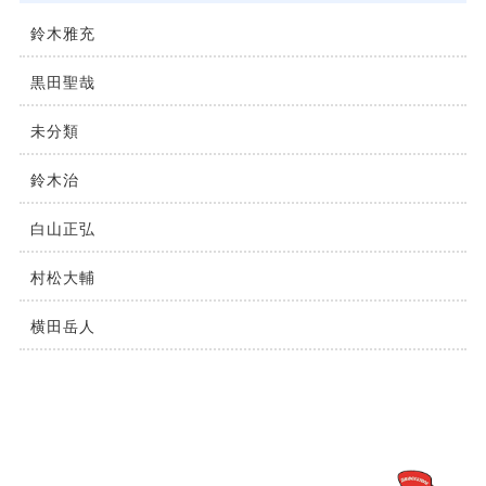
鈴木雅充
黒田聖哉
未分類
鈴⽊治
⽩⼭正弘
村松⼤輔
横⽥岳⼈