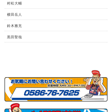
村松⼤輔
横⽥岳⼈
鈴木雅充
黒田聖哉