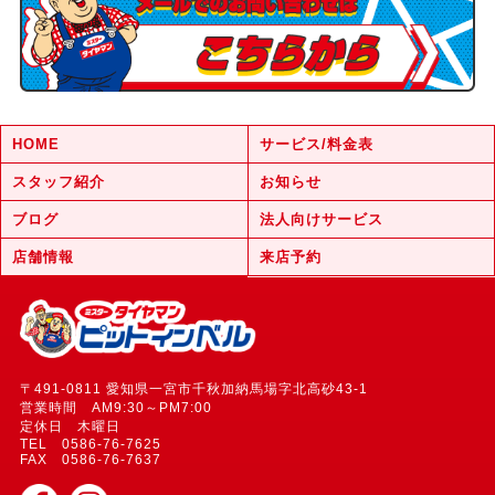
HOME
サービス/料金表
スタッフ紹介
お知らせ
ブログ
法人向けサービス
店舗情報
来店予約
〒491-0811 愛知県一宮市千秋加納馬場字北高砂43-1
営業時間 AM9:30～PM7:00
定休日 木曜日
TEL 0586-76-7625
FAX 0586-76-7637