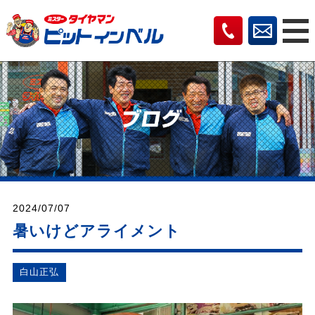
2024/07/07
暑いけどアライメント
⽩⼭正弘