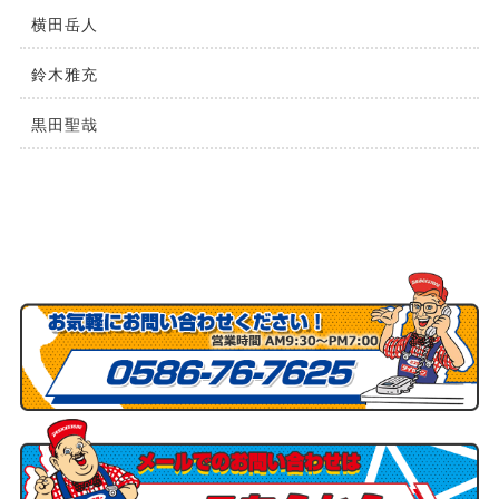
横⽥岳⼈
鈴木雅充
黒田聖哉