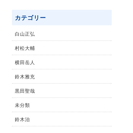
カテゴリー
⽩⼭正弘
村松⼤輔
横⽥岳⼈
鈴木雅充
黒田聖哉
未分類
鈴⽊治