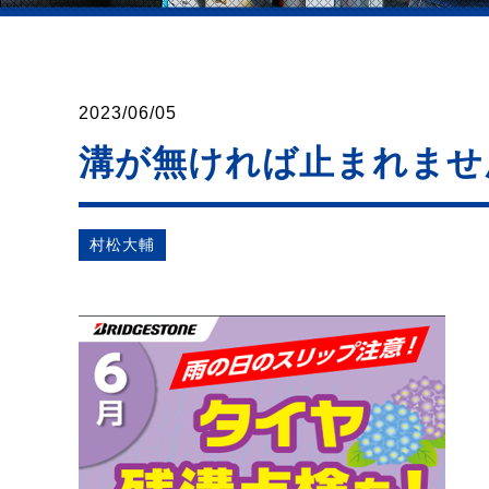
2023/06/05
溝が無ければ止まれませ
村松⼤輔