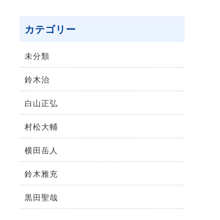
カテゴリー
未分類
鈴⽊治
⽩⼭正弘
村松⼤輔
横⽥岳⼈
鈴木雅充
黒田聖哉