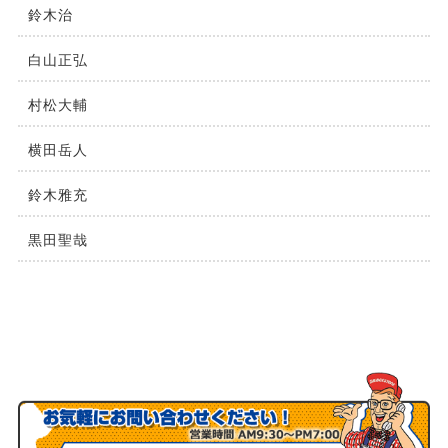
鈴⽊治
⽩⼭正弘
村松⼤輔
横⽥岳⼈
鈴木雅充
黒田聖哉