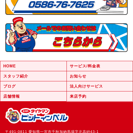
HOME
サービス/料金表
スタッフ紹介
お知らせ
ブログ
法人向けサービス
店舗情報
来店予約
〒491-0811 愛知県一宮市千秋加納馬場字北高砂43-1