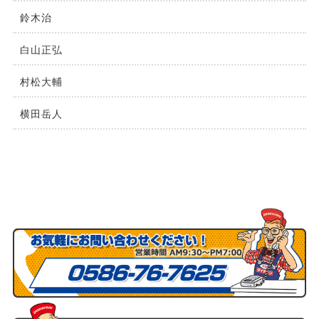
鈴⽊治
⽩⼭正弘
村松⼤輔
横⽥岳⼈