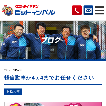
2023/05/23
軽自動車か4ｘ4までお任せください
村松⼤輔