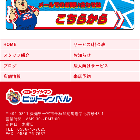
HOME
サービス/料金表
スタッフ紹介
お知らせ
ブログ
法人向けサービス
店舗情報
来店予約
〒491-0811 愛知県一宮市千秋加納馬場字北高砂43-1
営業時間 AM9:30～PM7:00
定休日 木曜日
TEL 0586-76-7625
FAX 0586-76-7637