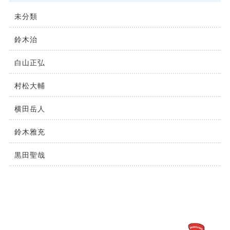
未分類
鈴⽊治
⽩⼭正弘
村松⼤輔
横⽥岳⼈
鈴木雅充
黒田聖哉