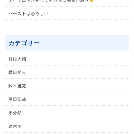
バーストは恐ろしい
カテゴリー
村松⼤輔
横⽥岳⼈
鈴木雅充
黒田聖哉
未分類
鈴⽊治