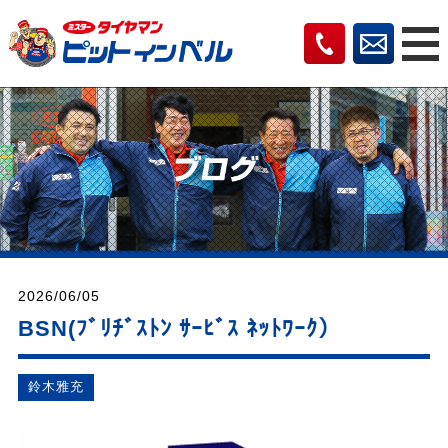
2026/06/05
BSN(ﾌﾞﾘﾁﾞｽﾄﾝ ｻｰﾋﾞｽ ﾈｯﾄﾜｰｸ）
鈴木雅充