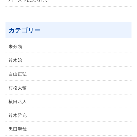
バーストは恐ろしい
カテゴリー
未分類
鈴⽊治
⽩⼭正弘
村松⼤輔
横⽥岳⼈
鈴木雅充
黒田聖哉