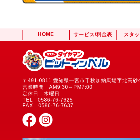
HOME
サービス/料金表
スタッ
〒491-0811 愛知県一宮市千秋加納馬場字北高砂4
営業時間 AM9:30～PM7:00
定休日 木曜日
TEL 0586-76-7625
FAX 0586-76-7637