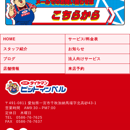
HOME
サービス/料金表
スタッフ紹介
お知らせ
ブログ
法人向けサービス
店舗情報
来店予約
〒491-0811 愛知県一宮市千秋加納馬場字北高砂43-1
営業時間 AM9:30～PM7:00
定休日 木曜日
TEL 0586-76-7625
FAX 0586-76-7637