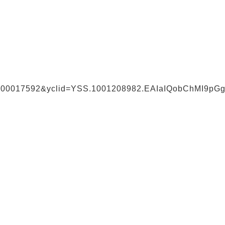
0000017592&yclid=YSS.1001208982.EAIaIQobChMI9