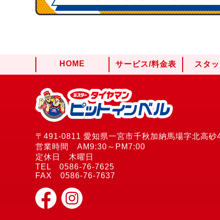
HOME
サービス/料金表
スタッ
〒491-0811 愛知県一宮市千秋加納馬場字北高砂4
営業時間 AM9:30～PM7:00
定休日 木曜日
TEL 0586-76-7625
FAX 0586-76-7637